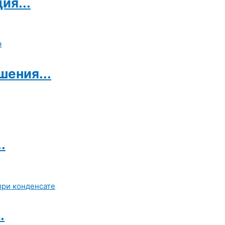
ия...
ения...
.
.