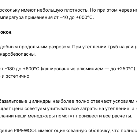
ольку имеют небольшую плотность. Но при этом через не
мпература применения от -40 до +600°C.
локон
.
обным продольным разрезом. При утеплении труб на улице
ожаробезопасны.
т -180 до +600°C (кашированные алюминием — до +250°C).
 и эстетично.
базальтовые цилиндры наиболее полно отвечают условиям 
щает цена советуем учитывать все затраты на утепление, а
елании наши менеджеры помогут произвести все расчеты.
изделия PIPEWOOL имеют оцинкованную оболочку, что полно