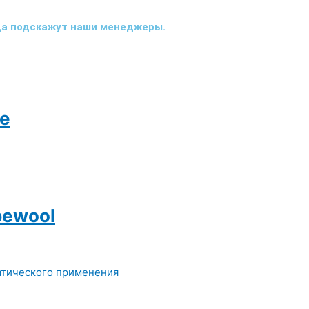
гда подскажут наши менеджеры.
е
pewool