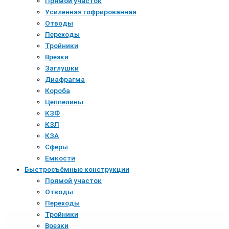
Прямой участок
Усиленная гофрированная
Отводы
Переходы
Тройники
Врезки
Заглушки
Диафрагма
Короба
Цеппелины
КЗФ
КЗЛ
КЗА
Сферы
Емкости
Быстросъёмные конструкции
Прямой участок
Отводы
Переходы
Тройники
Врезки