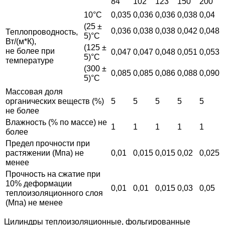
84
102
123
150
200
10°С
0,035
0,036
0,036
0,038
0,04
(25 ±
0,036
0,038
0,038
0,042
0,048
Теплопроводность,
5)°С
Вт/(м*К),
(125 ±
не более при
0,047
0,047
0,048
0,051
0,053
5)°С
температуре
(300 ±
0,085
0,085
0,086
0,088
0,090
5)°С
Массовая доля
органических веществ (%)
5
5
5
5
5
не более
Влажность (% по массе) не
1
1
1
1
1
более
Предел прочности при
растяжении (Мпа) не
0,01
0,015
0,015
0,02
0,025
менее
Прочность на сжатие при
10% деформации
0,01
0,01
0,015
0,03
0,05
теплоизоляционного слоя
(Мпа) не менее
Цилиндры теплоизоляционные, фольгированные